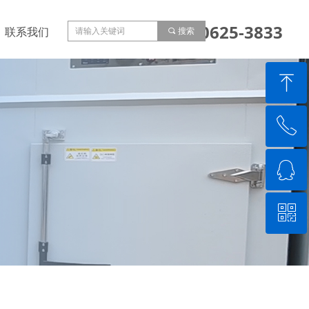
153-0625-3833
联系我们
끠
搜索
ꁸ
ꂅ
回到顶部
ꁗ
15306253833
ꀥ
QQ客服
微信二维码