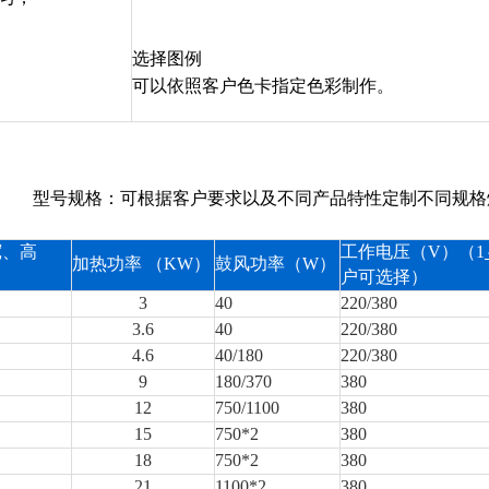
选择图例
可以依照客户色卡指定色彩制作。
型号规格：可根据客户要求以及不同产品特性定制不同规格
宽、高
工作电压（V）（1
加热功率 （KW）
鼓风功率（W）
户可选择）
3
40
220/380
3.6
40
220/380
4.6
40/180
220/380
9
180/370
380
12
750/1100
380
15
750*2
380
18
750*2
380
21
1100*2
380