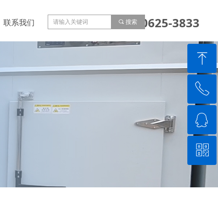
153-0625-3833
联系我们
끠
搜索
ꁸ
ꂅ
回到顶部
ꁗ
15306253833
ꀥ
QQ客服
微信二维码