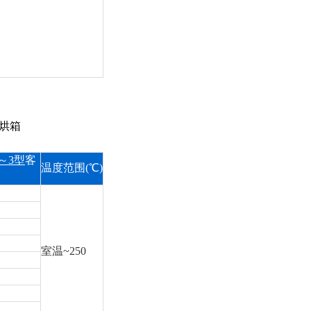
烘箱
～3型
客
温度范围(℃)
室温~250