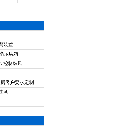
制报警装置
通断指示烘箱
50A 控制鼓风
根据客户要求定制
鼓风