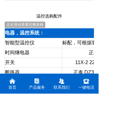
温控选购配件
左右滑动查看完整表格
电器，温控系统：
智能型温控仪
标配，可根据客户要求定制
时间继电器
正泰 JSS48A
开关
11X-2 220V 控制启动停止
断路器
正泰 DZ32-47/220V C200A
낀
뀴
뀡
뀰
接线端
45A 25A 15A 6端 接线端子
首页
产品服务
联系我们
一键电话
过载保护器
标配
鼓风电机
根据要求
计时器
标配
SSR固态输出
可选
测温系统： 根据产品特性定制