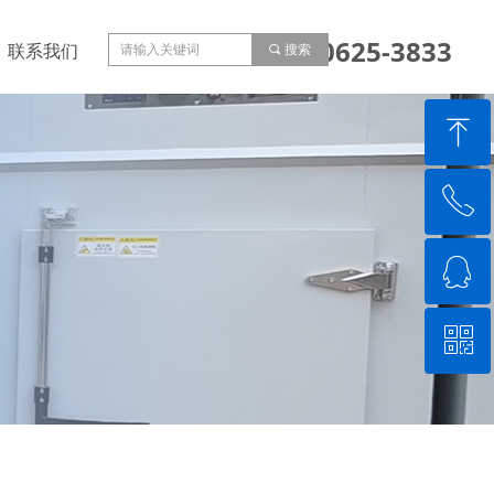
153-0625-3833
联系我们
끠
搜索
ꁸ
ꂅ
回到顶部
ꁗ
15306253833
ꀥ
QQ客服
微信二维码