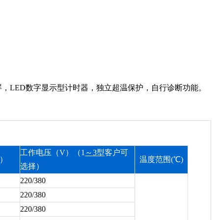
屏，LED数字显示型计时器，独立超温保护，自行诊断功能。
工作电压（V）（1
～3型
客户可
）
温度范围(℃)
选择）
220/380
220/380
220/380