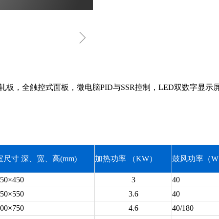
ꁇ
板，全触控式面板，微电脑PID与SSR控制，LED双数字显示
尺寸 深、宽、高(mm)
加热功率 （KW）
鼓风功率（W
50×450
3
40
50×550
3.6
40
00×750
4.6
40/180