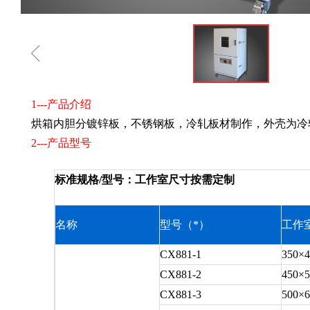
ꁆ
1---产品介绍
烘箱内胆分镀锌板，不锈钢板，冷轧板材制作，外壳为冷轧
2---产品型号
标准规格/型号：工作室尺寸按需定制
名称
型号（*）
工作室
CX881-1
350×4
CX881-2
450×5
CX881-3
500×6