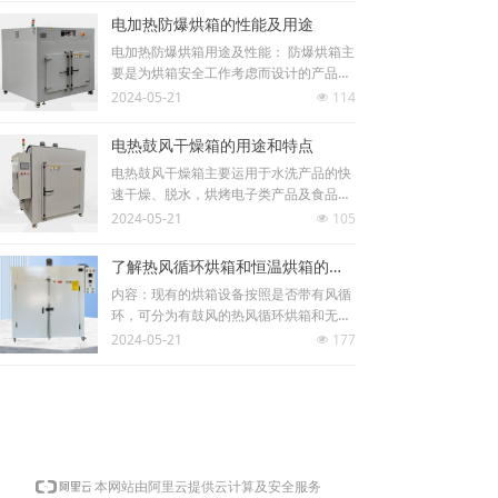
电加热防爆烘箱的性能及用途
电加热防爆烘箱用途及性能： 防爆烘箱主
要是为烘箱安全工作考虑而设计的产品，
传统的通用型烘箱在烘烤易膨胀物体或操
2024-05-21
114
넶
作不当时，因内部气压过大使烘箱膨胀 导
至 爆炸，对工作人员的安全造成威胁，对
电热鼓风干燥箱的用途和特点
工作场地及其他设备造成损坏。
电热鼓风干燥箱主要运用于水洗产品的快
速干燥、脱水，烘烤电子类产品及食品加
工行业的物品脱水，油漆及喷塑类的固
2024-05-21
105
넶
化、镀膜的干燥等。广泛使用于食品、电
机、镀业、塑料成型、、印制、药品、PC
了解热风循环烘箱和恒温烘箱的区别吗？
板、粉类、浸漆、木材、陶瓷……等等的
内容：现有的烘箱设备按照是否带有风循
加热、干燥、回火、预热、热定型、热加
环，可分为有鼓风的热风循环烘箱和无鼓
工等。
风的恒温烘箱两大类。
2024-05-21
177
넶
本网站由阿里云提供云计算及安全服务